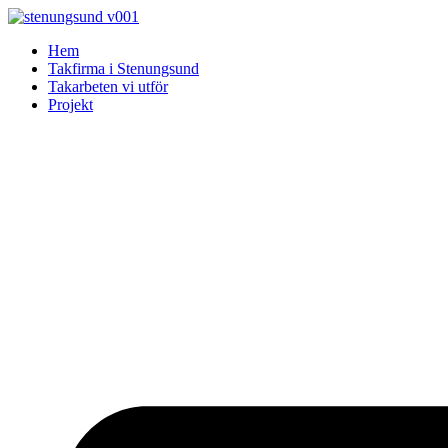
Skip
to
Hem
content
Takfirma i Stenungsund
Takarbeten vi utför
Projekt