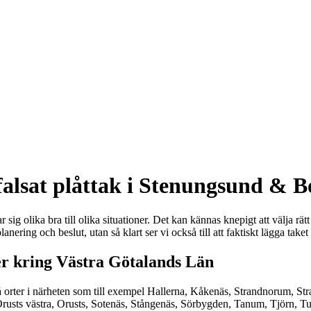
alsat plåttak i Stenungsund & 
r sig olika bra till olika situationer. Det kan kännas knepigt att välja rä
nering och beslut, utan så klart ser vi också till att faktiskt lägga taket 
ter kring Västra Götalands Län
å orter i närheten som till exempel Hallerna, Kåkenäs, Strandnorum, Str
Orusts västra, Orusts, Sotenäs, Stångenäs, Sörbygden, Tanum, Tjörn, Tu