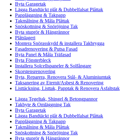
Byta Garagetak
Lägga Bandtäckt plåt & Dubbelfalsat Plåttak
Pappläggning & Takpapp
Takmålning & Måla Plåttak
Snöskottning & Snöröjning Tak
Byta stuprör & Hängrännor
Plåtslageri
Montera Snörasskydd & installera Takbrygga
Fasadrenovering & Putsa Fasad
Byta Panel & Måla Träfasad
Byta Fönsterbleck
Installera Solcellspaneler & Solfångare
Skorstensrenovering
Byta, Reparera, Renovera Stål- & Aluminiumtak
Taksanering av Eternit/Asbest & Renovering
Listtäckning, Listtak, Papptak & Renovera Asfaltstak
Lägga Tegeltak, Shingel & Betongpannor
Takbyte & Omläggning Tak
Byta Garagetak
Lägga Bandtäckt plåt & Dubbelfalsat Plåttak
Pappläggning & Takpapp
Takmålning & Måla Plåttak
Snöskottning & Snöröjning Tak
Byta stuprör & Hängrännor