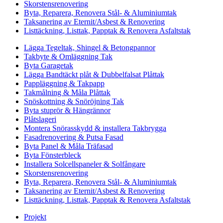
Skorstensrenovering
Byta, Reparera, Renovera Stål- & Aluminiumtak
Taksanering av Eternit/Asbest & Renovering
Listtäckning, Listtak, Papptak & Renovera Asfaltstak
Lägga Tegeltak, Shingel & Betongpannor
Takbyte & Omläggning Tak
Byta Garagetak
Lägga Bandtäckt plåt & Dubbelfalsat Plåttak
Pappläggning & Takpapp
Takmålning & Måla Plåttak
Snöskottning & Snöröjning Tak
Byta stuprör & Hängrännor
Plåtslageri
Montera Snörasskydd & installera Takbrygga
Fasadrenovering & Putsa Fasad
Byta Panel & Måla Träfasad
Byta Fönsterbleck
Installera Solcellspaneler & Solfångare
Skorstensrenovering
Byta, Reparera, Renovera Stål- & Aluminiumtak
Taksanering av Eternit/Asbest & Renovering
Listtäckning, Listtak, Papptak & Renovera Asfaltstak
Projekt