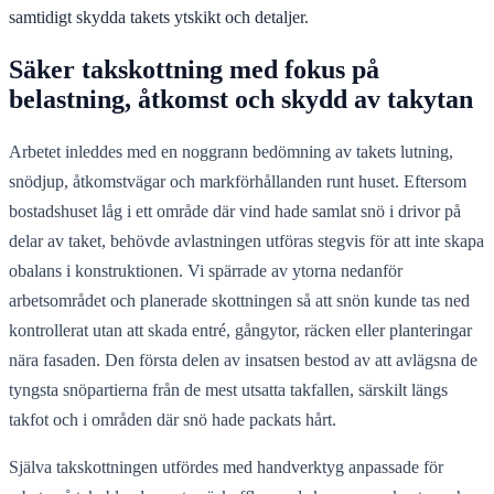
samtidigt skydda takets ytskikt och detaljer.
Säker takskottning med fokus på
belastning, åtkomst och skydd av takytan
Arbetet inleddes med en noggrann bedömning av takets lutning,
snödjup, åtkomstvägar och markförhållanden runt huset. Eftersom
bostadshuset låg i ett område där vind hade samlat snö i drivor på
delar av taket, behövde avlastningen utföras stegvis för att inte skapa
obalans i konstruktionen. Vi spärrade av ytorna nedanför
arbetsområdet och planerade skottningen så att snön kunde tas ned
kontrollerat utan att skada entré, gångytor, räcken eller planteringar
nära fasaden. Den första delen av insatsen bestod av att avlägsna de
tyngsta snöpartierna från de mest utsatta takfallen, särskilt längs
takfot och i områden där snö hade packats hårt.
Själva takskottningen utfördes med handverktyg anpassade för