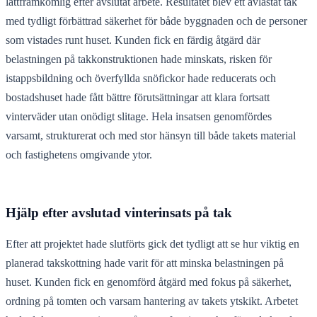
lättframkomlig efter avslutat arbete. Resultatet blev ett avlastat tak
med tydligt förbättrad säkerhet för både byggnaden och de personer
som vistades runt huset. Kunden fick en färdig åtgärd där
belastningen på takkonstruktionen hade minskats, risken för
istappsbildning och överfyllda snöfickor hade reducerats och
bostadshuset hade fått bättre förutsättningar att klara fortsatt
vinterväder utan onödigt slitage. Hela insatsen genomfördes
varsamt, strukturerat och med stor hänsyn till både takets material
och fastighetens omgivande ytor.
Hjälp efter avslutad vinterinsats på tak
Efter att projektet hade slutförts gick det tydligt att se hur viktig en
planerad takskottning hade varit för att minska belastningen på
huset. Kunden fick en genomförd åtgärd med fokus på säkerhet,
ordning på tomten och varsam hantering av takets ytskikt. Arbetet