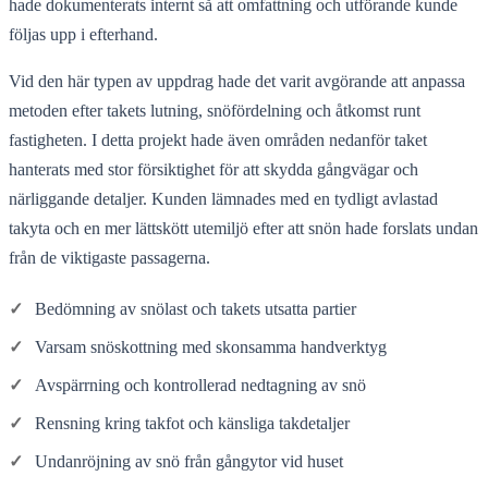
hade dokumenterats internt så att omfattning och utförande kunde
följas upp i efterhand.
Vid den här typen av uppdrag hade det varit avgörande att anpassa
metoden efter takets lutning, snöfördelning och åtkomst runt
fastigheten. I detta projekt hade även områden nedanför taket
hanterats med stor försiktighet för att skydda gångvägar och
närliggande detaljer. Kunden lämnades med en tydligt avlastad
takyta och en mer lättskött utemiljö efter att snön hade forslats undan
från de viktigaste passagerna.
✓
Bedömning av snölast och takets utsatta partier
✓
Varsam snöskottning med skonsamma handverktyg
✓
Avspärrning och kontrollerad nedtagning av snö
✓
Rensning kring takfot och känsliga takdetaljer
✓
Undanröjning av snö från gångytor vid huset