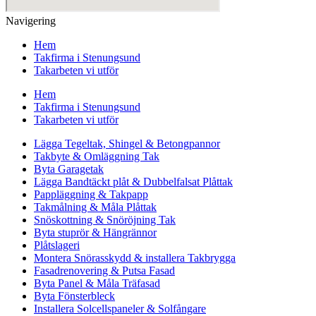
Navigering
Hem
Takfirma i Stenungsund
Takarbeten vi utför
Hem
Takfirma i Stenungsund
Takarbeten vi utför
Lägga Tegeltak, Shingel & Betongpannor
Takbyte & Omläggning Tak
Byta Garagetak
Lägga Bandtäckt plåt & Dubbelfalsat Plåttak
Pappläggning & Takpapp
Takmålning & Måla Plåttak
Snöskottning & Snöröjning Tak
Byta stuprör & Hängrännor
Plåtslageri
Montera Snörasskydd & installera Takbrygga
Fasadrenovering & Putsa Fasad
Byta Panel & Måla Träfasad
Byta Fönsterbleck
Installera Solcellspaneler & Solfångare