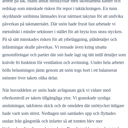
arbete på tak, bland annat snöskyfflar med skonsamma kanter och
redskap som minskade risken för repor i taktäckningen. En tunn
skyddande snöhinna lämnades kvar närmast takytan för att undvika
påverkan på takmaterialet. Där snön hade frusit fast arbetade vi
metodiskt i mindre sektioner i stället för att bryta loss stora stycken.
På så sätt minskades risken för att ytbeläggning, plåtdetaljer och
infästningar skulle påverkas. Vi rensade även kring utsatta
genomföringar och partier där snö hade lagt sig tätt intill detaljer som
krävde fri funktion för ventilation och avrinning. Under hela arbetet
hölls belastningen jämn genom att snön togs bort i ett balanserat
mönster över takets olika delar.
När huvuddelen av snön hade avlägsnats gick vi vidare med
efterkontroll av takets tillgängliga ytor. Vi granskade synliga
anslutningar, takfotens skick och de områden där snötrycket tidigare
hade varit som störst. Nedtagen snö samlades upp och flyttades
undan från gångstråk och infarter så att tomten blev mer