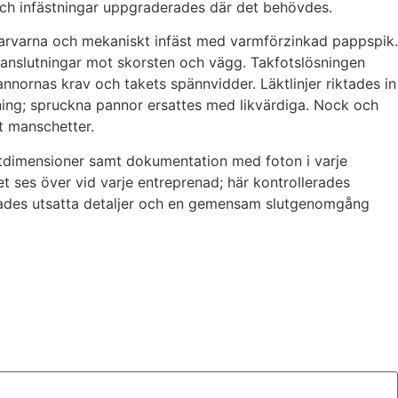
 och infästningar uppgraderades där det behövdes.
skarvarna och mekaniskt infäst med varmförzinkad pappspik.
 anslutningar mot skorsten och vägg. Takfotslösningen
nornas krav och takets spännvidder. Läktlinjer riktades in
sning; spruckna pannor ersattes med likvärdiga. Nock och
t manschetter.
äktdimensioner samt dokumentation med foton i varje
t ses över vid varje entreprenad; här kontrollerades
lades utsatta detaljer och en gemensam slutgenomgång