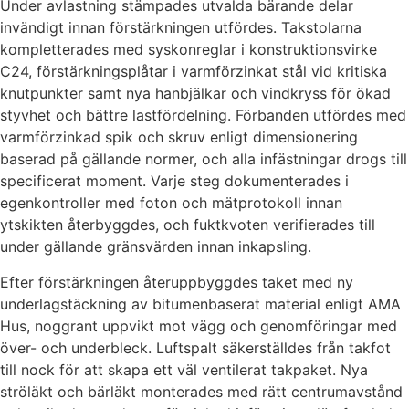
Under avlastning stämpades utvalda bärande delar
invändigt innan förstärkningen utfördes. Takstolarna
kompletterades med syskonreglar i konstruktionsvirke
C24, förstärkningsplåtar i varmförzinkat stål vid kritiska
knutpunkter samt nya hanbjälkar och vindkryss för ökad
styvhet och bättre lastfördelning. Förbanden utfördes med
varmförzinkad spik och skruv enligt dimensionering
baserad på gällande normer, och alla infästningar drogs till
specificerat moment. Varje steg dokumenterades i
egenkontroller med foton och mätprotokoll innan
ytskikten återbyggdes, och fuktkvoten verifierades till
under gällande gränsvärden innan inkapsling.
Efter förstärkningen återuppbyggdes taket med ny
underlagstäckning av bitumenbaserat material enligt AMA
Hus, noggrant uppvikt mot vägg och genomföringar med
över- och underbleck. Luftspalt säkerställdes från takfot
till nock för att skapa ett väl ventilerat takpaket. Nya
ströläkt och bärläkt monterades med rätt centrumavstånd