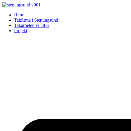
Skip
to
Hem
content
Takfirma i Stenungsund
Takarbeten vi utför
Projekt