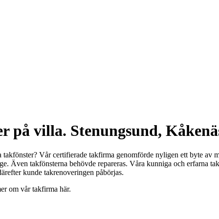
r på villa. Stenungsund, Kåkenä
 takfönster? Vår certifierade takfirma genomförde nyligen ett byte av m
ge. Även takfönsterna behövde repareras. Våra kunniga och erfarna takl
därefter kunde takrenoveringen påbörjas.
er om vår takfirma här.