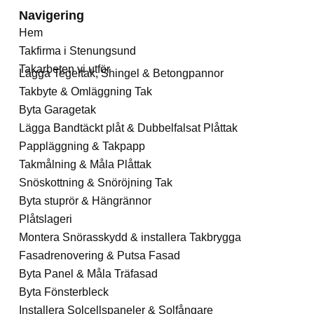
Navigering
Hem
Takfirma i Stenungsund
Takarbeten vi utför
Lägga Tegeltak, Shingel & Betongpannor
Takbyte & Omläggning Tak
Byta Garagetak
Lägga Bandtäckt plåt & Dubbelfalsat Plåttak
Pappläggning & Takpapp
Takmålning & Måla Plåttak
Snöskottning & Snöröjning Tak
Byta stuprör & Hängrännor
Plåtslageri
Montera Snörasskydd & installera Takbrygga
Fasadrenovering & Putsa Fasad
Byta Panel & Måla Träfasad
Byta Fönsterbleck
Installera Solcellspaneler & Solfångare