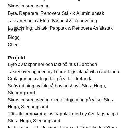
Skorstensrenovering
Byta, Reparera, Renovera Stål- & Aluminiumtak
Taksanering av Eternit/Asbest & Renovering
Listtäckning, Listtak, Papptak & Renovera Asfaltstak
Projekt
Blogg
Offert
Projekt
Byte av takpannor och läkt på hus i Jörlanda
Takrenovering med nytt underlagstak på villa i Jörlanda
Omläggning av tegeltak på villa i Jörlanda
Snöskottning av tak på bostadshus i Stora Höga,
Stenungsund
Skorstensrenovering med glidgjutning på villa i Stora
Höga, Stenungsund
Tätskiktsrenovering av papptak med ny överlagspapp i
Stora Höga, Stenungsund
Installation av takfotsventilation och fågelskydd i Stora