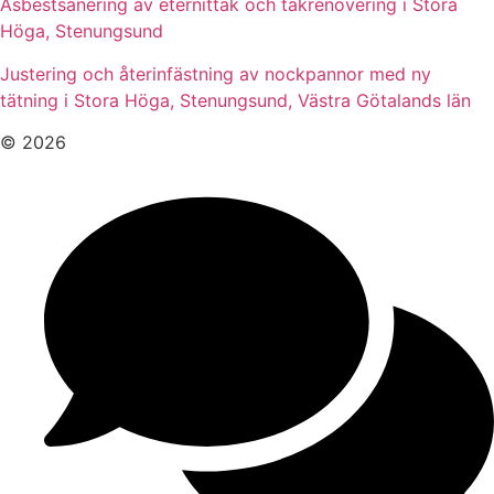
Asbestsanering av eternittak och takrenovering i Stora
Höga, Stenungsund
Justering och återinfästning av nockpannor med ny
tätning i Stora Höga, Stenungsund, Västra Götalands län
© 2026