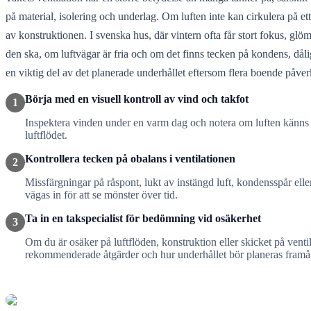
på material, isolering och underlag. Om luften inte kan cirkulera på ett 
av konstruktionen. I svenska hus, där vintern ofta får stort fokus, glö
den ska, om luftvägar är fria och om det finns tecken på kondens, dåli
en viktig del av det planerade underhållet eftersom flera boende påve
Börja med en visuell kontroll av vind och takfot
1
Inspektera vinden under en varm dag och notera om luften känns ins
luftflödet.
Kontrollera tecken på obalans i ventilationen
2
Missfärgningar på råspont, lukt av instängd luft, kondensspår elle
vägas in för att se mönster över tid.
Ta in en takspecialist för bedömning vid osäkerhet
3
Om du är osäker på luftflöden, konstruktion eller skicket på vent
rekommenderade åtgärder och hur underhållet bör planeras framå