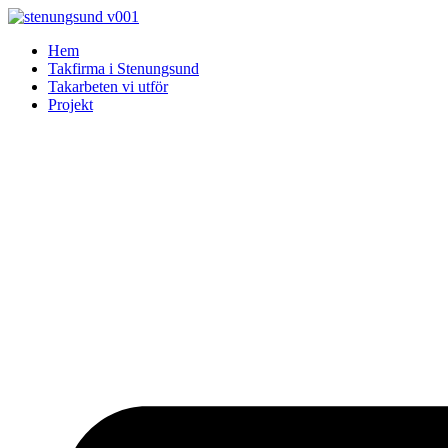
Skip
to
Hem
content
Takfirma i Stenungsund
Takarbeten vi utför
Projekt