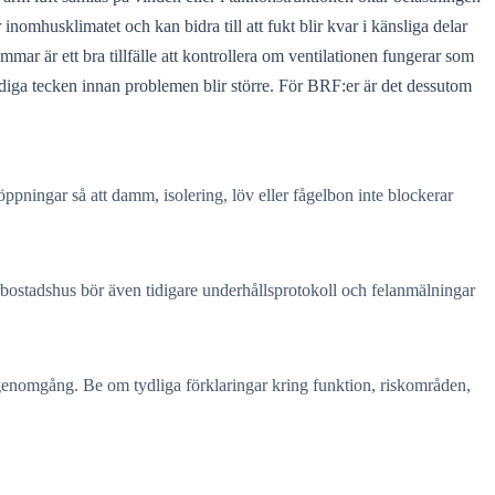
 inomhusklimatet och kan bidra till att fukt blir kvar i känsliga delar
mar är ett bra tillfälle att kontrollera om ventilationen fungerar som
tidiga tecken innan problemen blir större. För BRF:er är det dessutom
öppningar så att damm, isolering, löv eller fågelbon inte blockerar
lerbostadshus bör även tidigare underhållsprotokoll och felanmälningar
n genomgång. Be om tydliga förklaringar kring funktion, riskområden,