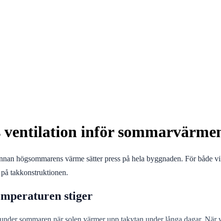
ets ventilation inför sommarvärme
on innan högsommarens värme sätter press på hela byggnaden. För både vi
 på takkonstruktionen.
temperaturen stiger
lt under sommaren när solen värmer upp takytan under långa dagar. När v