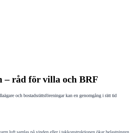
n – råd för villa och BRF
llaägare och bostadsrättsföreningar kan en genomgång i rätt tid
arm luft samlas på vinden eller i takkonstruktionen ökar belastningen