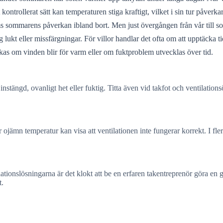
kontrollerat sätt kan temperaturen stiga kraftigt, vilket i sin tur påverkar
ms sommarens påverkan ibland bort. Men just övergången från vår till som
g lukt eller missfärgningar. För villor handlar det ofta om att upptäcka 
rkas om vinden blir för varm eller om fuktproblem utvecklas över tid.
tängd, ovanligt het eller fuktig. Titta även vid takfot och ventilations
r ojämn temperatur kan visa att ventilationen inte fungerar korrekt. I f
ilationslösningarna är det klokt att be en erfaren takentreprenör göra e
t.